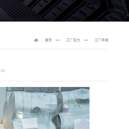
首页
>>
工厂实力
>>
工厂环境
10