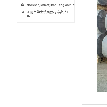
chenhanjie@szjinchuang.com.cn
江阴市华士镇曙新村泰富路1
号