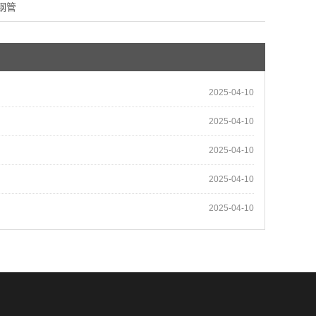
钢管
2025-04-10
2025-04-10
2025-04-10
2025-04-10
2025-04-10