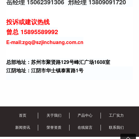
岳经理 15062391306 邢经理 13809091720
投诉或建议热线
曾总 15895589992
E-mail:zgq@szjinchuang.com.cn
总部地址：苏州市聚贤路129号峰汇广场1608室
江阴地址：江阴市华士镇泰富路1号
首页
关于我们
产品中心
工厂实力
新闻资讯
荣誉资质
在线留言
联系我们
